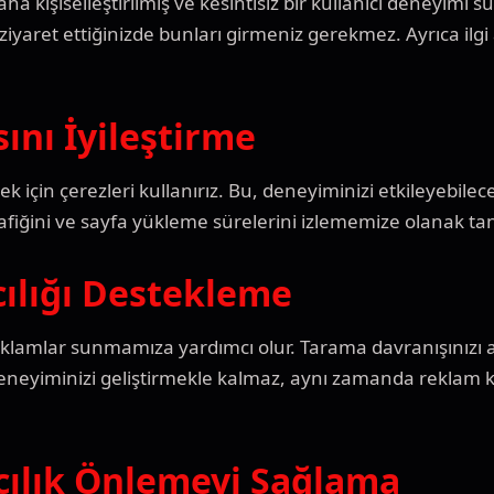
 daha kişiselleştirilmiş ve kesintisiz bir kullanıcı deneyi
 ziyaret ettiğinizde bunları girmeniz gerekmez. Ayrıca ilgi a
ını İyileştirme
k için çerezleri kullanırız. Bu, deneyiminizi etkileyebil
afiğini ve sayfa yükleme sürelerini izlememize olanak tanı
ılığı Destekleme
eklamlar sunmamıza yardımcı olur. Tarama davranışınızı ana
a deneyiminizi geliştirmekle kalmaz, aynı zamanda rekla
ıcılık Önlemeyi Sağlama