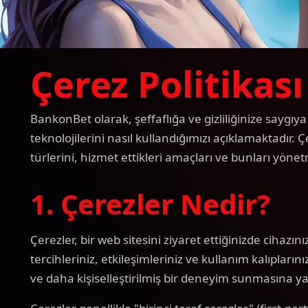
Çerez Politikası
BankonBet olarak, şeffaflığa ve gizliliğinize saygıy
teknolojilerini nasıl kullandığımızı açıklamaktadır. 
türlerini, hizmet ettikleri amaçları ve bunları yönet
1. Çerezler Nedir?
Çerezler, bir web sitesini ziyaret ettiğinizde cihazını
tercihleriniz, etkileşimleriniz ve kullanım kalıpların
ve daha kişiselleştirilmiş bir deneyim sunmasına yar