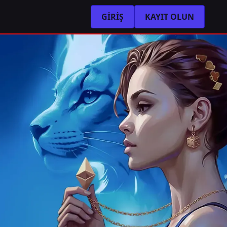
GIRIŞ
KAYIT OLUN