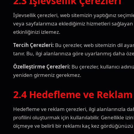
2.3 İşlevsellik Çerezleri
İşlevsellik çerezleri, web sitemizin yaptığınız seçim
veya sayfalarımıza eklediğimiz hizmetleri sağlayan ü
etkinliğinizi izlemez.
Tercih Çerezleri:
Bu çerezler, web sitemizin dil aya
tanır. Bu, ilgi alanlarınıza göre uyarlanmış daha öz
Özelleştirme Çerezleri:
Bu çerezler, kullanıcı adını
yeniden girmeniz gerekmez.
2.4 Hedefleme ve Reklam 
Hedefleme ve reklam çerezleri, ilgi alanlarınızla daha 
profilini oluşturmak için kullanılabilir. Genellikle i
ölçmeye ve belirli bir reklamı kaç kez gördüğünüzü 