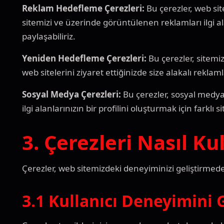
Reklam Hedefleme Çerezleri:
Bu çerezler, web site
sitemizi ve üzerinde görüntülenen reklamları ilgi ala
paylaşabiliriz.
Yeniden Hedefleme Çerezleri:
Bu çerezler, sitemi
web sitelerini ziyaret ettiğinizde size alakalı rekla
Sosyal Medya Çerezleri:
Bu çerezler, sosyal medya 
ilgi alanlarınızın bir profilini oluşturmak için farklı s
3. Çerezleri Nasıl Ku
Çerezler, web sitemizdeki deneyiminizi geliştirmede 
3.1 Kullanıcı Deneyimini 