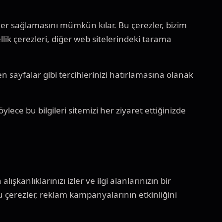
likler sağlamasını mümkün kılar. Bu çerezler, bizim
llik çerezleri, diğer web sitelerindeki tarama
 sayfalar gibi tercihlerinizi hatırlamasına olanak
öylece bu bilgileri sitemizi her ziyaret ettiğinizde
ışkanlıklarınızı izler ve ilgi alanlarınızın bir
. Bu çerezler, reklam kampanyalarının etkinliğini