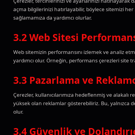
Çerezler, tercihlerinizi ve ayarlarınızı hatırlayarak
açma bilgilerinizi hatırlayabilir, böylece sitemizi her
sağlamamıza da yardımcı olurlar.
3.2 Web Sitesi Performans
Web sitemizin performansını izlemek ve analiz etme
yardımcı olur. Örneğin, performans çerezleri site tr
3.3 Pazarlama ve Reklamc
Çerezler, kullanıcılarımıza hedeflenmiş ve alakalı r
yüksek olan reklamlar gösterebiliriz. Bu, yalnızc
olur.
3.4 Güvenlik ve Dolandır