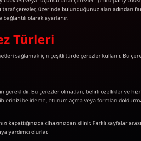
ty cookies) veya "üçüncü taraf çerezler" (third-party cookies)
 taraf çerezler, üzerinde bulunduğunuz alan adından farklı
bağlantılı olarak ayarlanır.
z Türleri
eri sağlamak için çeşitli türde çerezler kullanır. Bu çerez
n gereklidir. Bu çerezler olmadan, belirli özellikler ve hi
ercihlerinizi belirleme, oturum açma veya formları doldurm
nızı kapattığınızda cihazınızdan silinir. Farklı sayfalar 
 yardımcı olurlar.