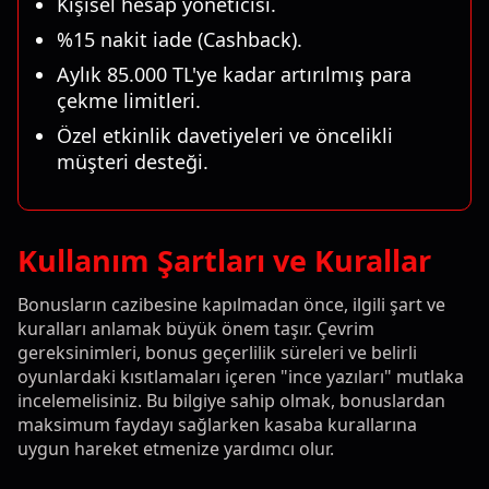
Kişisel hesap yöneticisi.
%15 nakit iade (Cashback).
Aylık 85.000 TL'ye kadar artırılmış para
çekme limitleri.
Özel etkinlik davetiyeleri ve öncelikli
müşteri desteği.
Kullanım Şartları ve Kurallar
Bonusların cazibesine kapılmadan önce, ilgili şart ve
kuralları anlamak büyük önem taşır. Çevrim
gereksinimleri, bonus geçerlilik süreleri ve belirli
oyunlardaki kısıtlamaları içeren "ince yazıları" mutlaka
incelemelisiniz. Bu bilgiye sahip olmak, bonuslardan
maksimum faydayı sağlarken kasaba kurallarına
uygun hareket etmenize yardımcı olur.