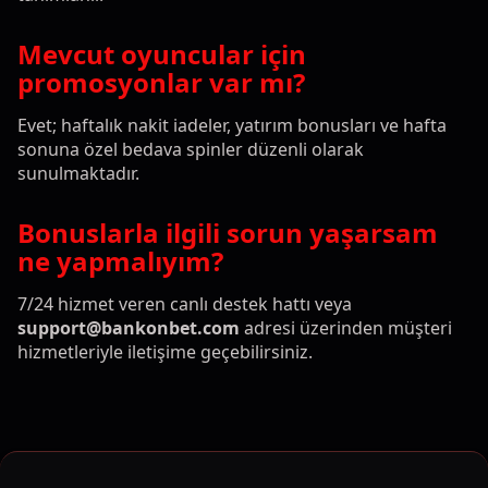
Mevcut oyuncular için
promosyonlar var mı?
Evet; haftalık nakit iadeler, yatırım bonusları ve hafta
sonuna özel bedava spinler düzenli olarak
sunulmaktadır.
Bonuslarla ilgili sorun yaşarsam
ne yapmalıyım?
7/24 hizmet veren canlı destek hattı veya
support@bankonbet.com
adresi üzerinden müşteri
hizmetleriyle iletişime geçebilirsiniz.