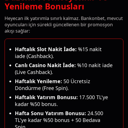
Yenileme Bonusları
Heyecan ilk yatırımla sınırlı kalmaz. Bankonbet, mevcut
oyuncuları için sürekli güncellenen bir promosyon
akışı sağlar:
Haftalık Slot Nakit İade:
%15 nakit
iade (Cashback).
Canlı Casino Nakit İade:
%10 nakit iade
(Live Cashback).
Haftalık Yenileme:
50 Ücretsiz
Döndürme (Free Spin).
Haftalık Yatırım Bonusu:
17.500 TL'ye
kadar %50 bonus.
Hafta Sonu Yatırım Bonusu:
24.500
TL'ye kadar %50 bonus + 50 Bedava
Spin.