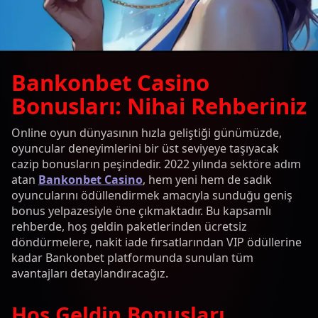
Bankonbet Casino
Bonusları: Nihai Rehberiniz
Online oyun dünyasının hızla geliştiği günümüzde,
oyuncular deneyimlerini bir üst seviyeye taşıyacak
cazip bonusların peşindedir. 2022 yılında sektöre adım
atan
Bankonbet Casino
, hem yeni hem de sadık
oyuncularını ödüllendirmek amacıyla sunduğu geniş
bonus yelpazesiyle öne çıkmaktadır. Bu kapsamlı
rehberde, hoş geldin paketlerinden ücretsiz
döndürmelere, nakit iade fırsatlarından VIP ödüllerine
kadar Bankonbet platformunda sunulan tüm
avantajları detaylandıracağız.
Hoş Geldin Bonusları